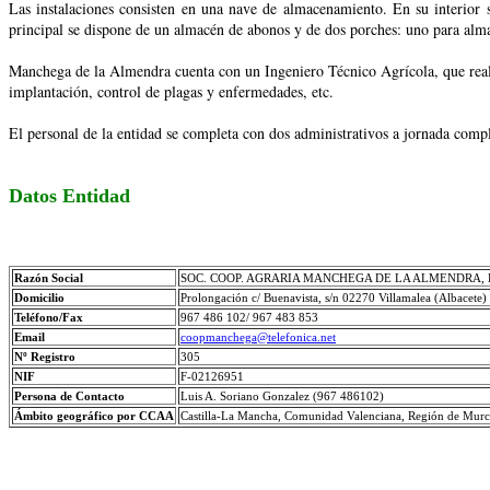
Las instalaciones consisten en una nave de almacenamiento. En su interior 
principal se dispone de un almacén de abonos y de dos porches: uno para almac
Manchega de la Almendra cuenta con un Ingeniero Técnico Agrícola, que realiz
implantación, control de plagas y enfermedades, etc.
El personal de la entidad se completa con dos administrativos a jornada comp
Datos Entidad
Razón Social
SOC. COOP. AGRARIA MANCHEGA DE LA ALMENDRA, 
Domicilio
Prolongación c/ Buenavista, s/n 02270 Villamalea (Albacete)
Teléfono/Fax
967 486 102/ 967 483 853
Email
coopmanchega@telefonica.net
Nº Registro
305
NIF
F-02126951
Persona de Contacto
Luis A. Soriano Gonzalez (967 486102)
Ámbito geográfico por CCAA
Castilla-La Mancha, Comunidad Valenciana, Región de Murci